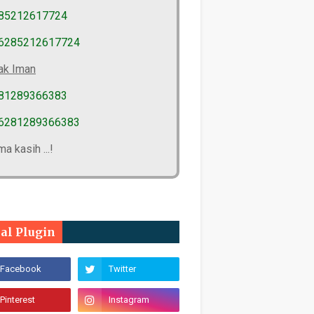
85212617724
6285212617724
ak Iman
81289366383
6281289366383
ma kasih ...!
ial Plugin