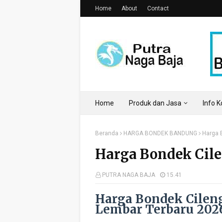
Home
About
Contact
Home
Produk dan Jasa
Info 
Beranda
HARGA BONDEK BANDUNG
Harga 
Harga Bondek Cil
PUTRA NAGA BAJA
15.41
Harga Bondek Cilen
Lembar Terbaru 202