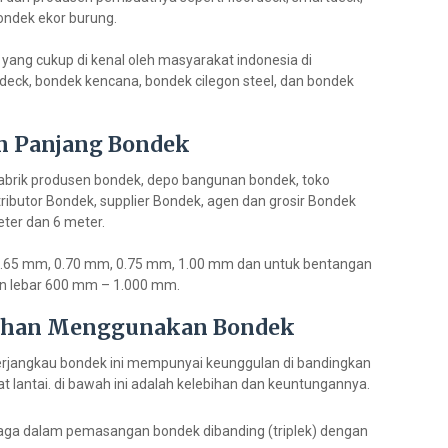
ondek ekor burung.
yang cukup di kenal oleh masyarakat indonesia di
deck, bondek kencana, bondek cilegon steel, dan bondek
an Panjang Bondek
abrik produsen bondek, depo bangunan bondek, toko
ributor Bondek, supplier Bondek, agen dan grosir Bondek
eter dan 6 meter.
l 0.65 mm, 0.70 mm, 0.75 mm, 1.00 mm dan untuk bentangan
an lebar 600 mm – 1.000 mm.
bihan Menggunakan Bondek
terjangkau bondek ini mempunyai keunggulan di bandingkan
t lantai. di bawah ini adalah kelebihan dan keuntungannya.
aga dalam pemasangan bondek dibanding (triplek) dengan