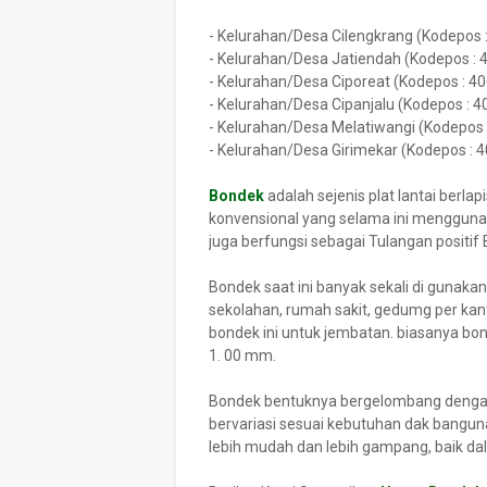
- Kelurahan/Desa Cilengkrang (Kodepos 
- Kelurahan/Desa Jatiendah (Kodepos : 
- Kelurahan/Desa Ciporeat (Kodepos : 4
- Kelurahan/Desa Cipanjalu (Kodepos : 4
- Kelurahan/Desa Melatiwangi (Kodepos 
- Kelurahan/Desa Girimekar (Kodepos : 
Bondek
adalah sejenis plat lantai berlap
konvensional yang selama ini menggunaka
juga berfungsi sebagai Tulangan positif 
Bondek saat ini banyak sekali di gunaka
sekolahan, rumah sakit, gedumg per ka
bondek ini untuk jembatan. biasanya bo
1. 00 mm.
Bondek bentuknya bergelombang dengan
bervariasi sesuai kebutuhan dak bangun
lebih mudah dan lebih gampang, baik d