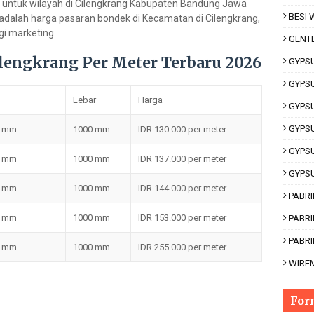
, untuk wilayah di Cilengkrang Kabupaten Bandung Jawa
BESI
i adalah harga pasaran bondek di Kecamatan di Cilengkrang,
i marketing.
GENT
ilengkrang Per Meter Terbaru 2026
GYPS
GYPS
Lebar
Harga
GYPS
GYPS
0 mm
1000 mm
IDR 130.000 per meter
GYPS
5 mm
1000 mm
IDR 137.000 per meter
GYPS
0 mm
1000 mm
IDR 144.000 per meter
PABRI
5 mm
1000 mm
IDR 153.000 per meter
PABR
PABRI
0 mm
1000 mm
IDR 255.000 per meter
WIRE
For