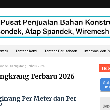
Kontak
Tentang Kami
Tentang Perusahaan
Informasi dan 
Bondek Cilengkrang Terbaru 2026
Hub
engkrang Terbaru 2026
Sila
meng
gkrang Per Meter dan Per
6
Bap