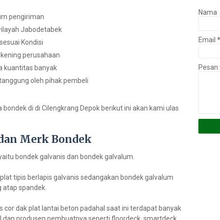
Nama
lum pengiriman
wilayah Jabodetabek
Email
sesuai Kondisi
ekening perusahaan
Pesan
a kuantitas banyak
itanggung oleh pihak pembeli
bondek di di Cilengkrang Depok berikut ini akan kami ulas
dan Merk Bondek
yaitu bondek galvanis dan bondek galvalum.
 plat tipis berlapis galvanis sedangakan bondek galvalum
g atap spandek.
or dak plat lantai beton padahal saat ini terdapat banyak
il dan produsen pembuatnya seperti floordeck, smartdeck,