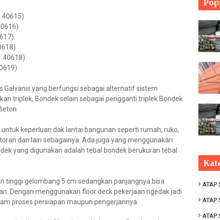
Pop
: 40615)
40616)
0617)
0618)
: 40618)
40619)
is Galvanis yang berfungsi sebagai alternatif sistem
n triplek, Bondek selain sebagai pengganti triplek Bondek
Beton.
n untuk keperluan dak lantai bangunan seperti rumah, ruko,
ntoran dan lain sebagainya. Ada juga yang menggunakan
ndek yang digunakan adalah tebal bondek berukuran tebal
Kat
 tinggi gelombang 5 cm sedangkan panjangnya bisa
ATAP
an. Dengan menggunakan floor deck pekerjaan ngedak jadi
ATAP 
alam proses persiapan maupun pengerjannya.
ATAP