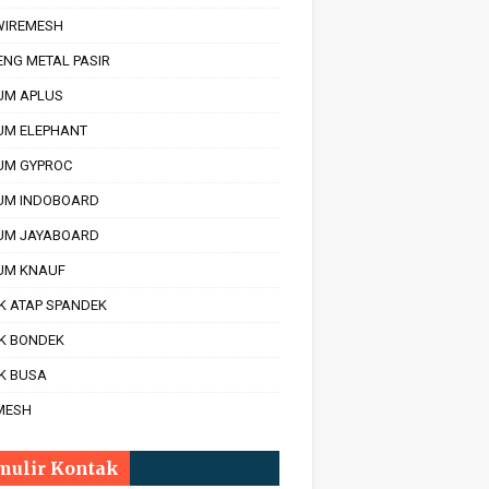
 WIREMESH
ENG METAL PASIR
UM APLUS
UM ELEPHANT
UM GYPROC
UM INDOBOARD
UM JAYABOARD
UM KNAUF
K ATAP SPANDEK
IK BONDEK
K BUSA
MESH
mulir Kontak