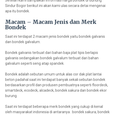
Setelah kami sampaikan informasi harga bondek di Gunung
Sindur Bogor berikut ini akan kami ulas secara detai mengenai
apa itu bondek.
Macam – Macam Jenis dan Merk
Bondek
Saat ini terdapat 2 macam jenis bondek yaitu bondek galvanis
dan bondek galvalum.
Bondek galvanis terbuat dari bahan baja plat tipis berlapis
galvanis sedangakan bondek galvalum terbuat dari bahan
galvalum seperti seng atap spandek.
Bondek adalah sebutan umum untuk alas cor dak plat lantai
beton padahal saat ini terdapat banyak sekali sebutan bondek
berdasarkan profil dan produsen pembuatnya seperti floordeck,
smartdeck, ecodeck, alcadeck, bondek sakura dan bondek ekor
burung.
Saat ini terdapat beberapa merk bondek yang cukup di kenal
oleh masyarakat indonesia di antaranya : bondek sakura, bondek