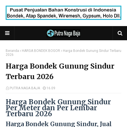
Beranda
HARGA BONDEK BOGOR
Harga Bondek Gunung Sindur Terbaru
2026
Harga Bondek Gunung Sindur
Terbaru 2026
PUTRA NAGA BAJA
16.09
Harga Bondek Gunung Sindur
Per Meter dan Per Lembar
Terbaru 2026
Harga Bondek Gunung Sindur, Jual