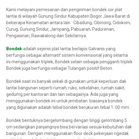
Kami melayani pemesanan dan pengiriman bondek cor plat
lantai di wilayah Gunung Sindur Kabupaten Bogor Jawa Barat di
beberapa Kecamatan antara lain : Cibadung, Cibinong, Cidokom,
Curug, Gunung Sindur, Jampang, Pabuaran, Padurenan,
Pengasinan, Rawakalong dan Sekitarnya.
Bondek
adalah sejenis plat lantai berlapis Galvanis yang
berfungsi sebagai alternatif sistem konvensional yang selama
ini menggunakan triplek, Bondek selain sebagai pengganti triplek
Bondek juga berfungsi sebagai Tulangan positif Beton.
Bondek saat ini banyak sekali di gunakan untuk keperluan dak
lantai bangunan seperti rumah, ruko, sekolahan, rumah sakit,
gedumg per kantoran dan lain sebagainya. Ada juga yang
menggunakan bondek ini untuk jembatan. biasanya bondek
yang digunakan adalah tebal bondek berukuran tebal 1. 00 mm.
Bondek bentuknya bergelombang dengan tinggi gelombang 5
cm sedangkan panjangnya bisa bervariasi sesuai kebutuhan dak
bangunan. Dengan menggunakan floor deck pekerjaan ngedak