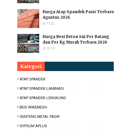
Harga Atap Spandek Pasir Terbaru
Agustus 2026
13.22
Harga Besi Beton Sni Per Batang
dan Per Kg Murah Terbaru 2026
10.10
Kategori
ATAP SPANDEK
ATAP SPANDEK LAMINASI
ATAP SPANDEK LENGKUNG
BESI WIREMESH
GENTENG METAL PASIR
GYPSUM APLUS