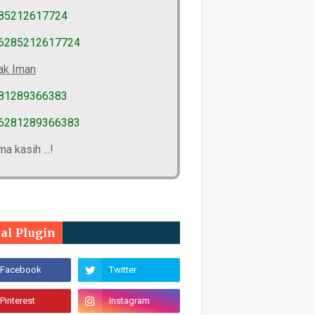
85212617724
6285212617724
ak Iman
81289366383
6281289366383
ma kasih ...!
ial Plugin