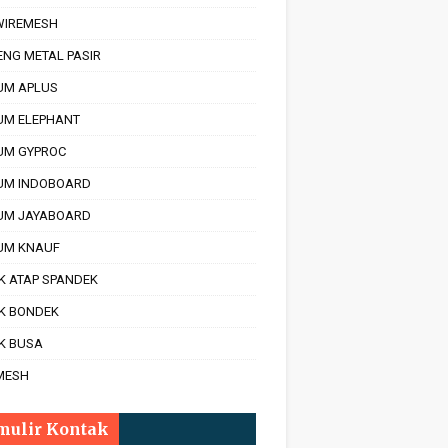
 WIREMESH
ENG METAL PASIR
UM APLUS
UM ELEPHANT
UM GYPROC
UM INDOBOARD
UM JAYABOARD
UM KNAUF
K ATAP SPANDEK
IK BONDEK
K BUSA
MESH
mulir Kontak