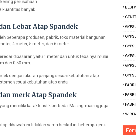
ekening perusahaan
BESI
a kuantitas banyak
GENT
 dan Lebar Atap Spandek
GYPS
GYPS
leh beberapa produsen, pabrik, toko material bangunan,
 meter, 4 meter, 5 meter, dan 6 meter.
GYPS
GYPS
eredar dipasaran yaitu 1 meter dan untuk tebalnya mulai
mm dan 0.50 mm.
GYPS
GYPS
dek dengan ukuran panjang sesuai kebutuhan atap
stome sesuai kebutuhan atap anda.
PABRI
dan merk Atap Spandek
PABR
PABRI
 yang memiliki karakteristik berbeda. Masing-masing juga
WIRE
tap dibawah ini tidaklah sama berikut ini beberapa jenis
For