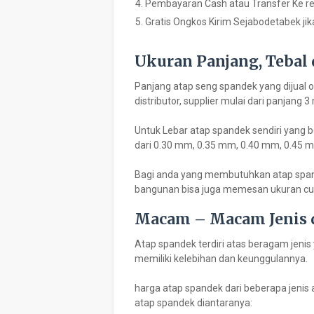
Pembayaran Cash atau Transfer Ke r
Gratis Ongkos Kirim Sejabodetabek jik
Ukuran Panjang, Tebal
Panjang atap seng spandek yang dijual o
distributor, supplier mulai dari panjang 3
Untuk Lebar atap spandek sendiri yang b
dari 0.30 mm, 0.35 mm, 0.40 mm, 0.45 
Bagi anda yang membutuhkan atap span
bangunan bisa juga memesan ukuran cu
Macam – Macam Jenis 
Atap spandek terdiri atas beragam jenis
memiliki kelebihan dan keunggulannya.
harga atap spandek dari beberapa jenis a
atap spandek diantaranya: