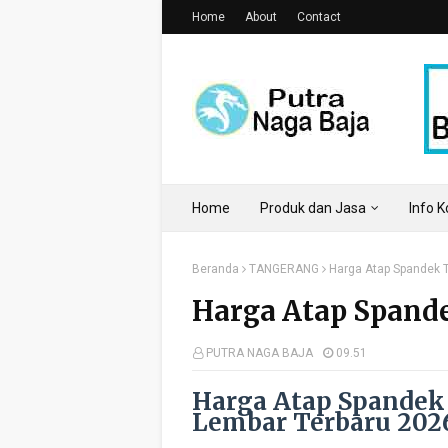
Home
About
Contact
Home
Produk dan Jasa
Info 
Beranda
TANGERANG
Harga Atap Spandek 
Harga Atap Spand
PUTRA NAGA BAJA
09.51
Harga Atap Spandek
Lembar Terbaru 202