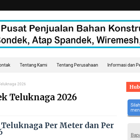
Kontak
Tentang Kami
Tentang Perusahaan
Informasi dan 
Teluknaga 2026
Hub
ek Teluknaga 2026
Sila
meng
 Teluknaga Per Meter dan Per
6
Bap