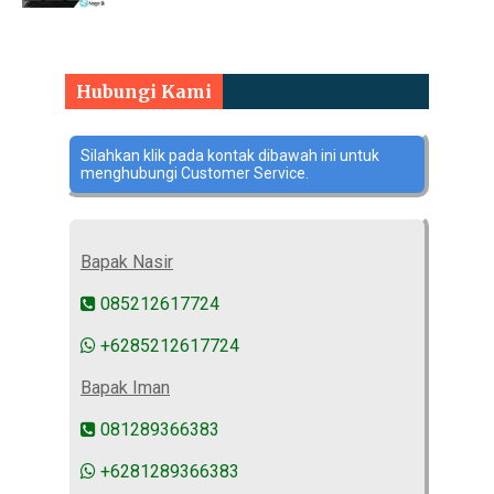
Hubungi Kami
Silahkan klik pada kontak dibawah ini untuk
menghubungi Customer Service.
Bapak Nasir
085212617724
+6285212617724
Bapak Iman
081289366383
+6281289366383