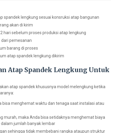
tap spandek lengkung sesuai konsruksi atap bangunan
ang akan di kirim
2 hari sebelum proses produksi atap lengkung
ri dari pemesanan
um barang di proses
um atap spandek lengkung dikirim
n Atap Spandek Lengkung Untuk
nakan atap spandek khususnya model melengkung ketika
taranya:
a bisa menghemat waktu dan tenaga saat instalasi atau
ng murah, maka Anda bisa setidaknya menghemat biaya
li dalam jumlah banyak lembar
ingan sehingga tidak membebani rangka ataupun struktur