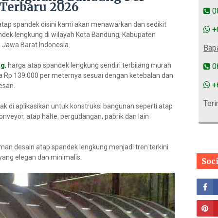
 Terbaru 2026
0
atap spandek disini kami akan menawarkan dan sedikit
+
ndek lengkung di wilayah Kota Bandung, Kabupaten
Jawa Barat Indonesia.
Bap
ng
, harga atap spandek lengkung sendiri terbilang murah
0
ga Rp 139.000 per meternya sesuai dengan ketebalan dan
+
esan.
Teri
k di aplikasikan untuk konstruksi bangunan seperti atap
nveyor, atap halte, pergudangan, pabrik dan lain
man desain atap spandek lengkung menjadi tren terkini
ang elegan dan minimalis.
Soc