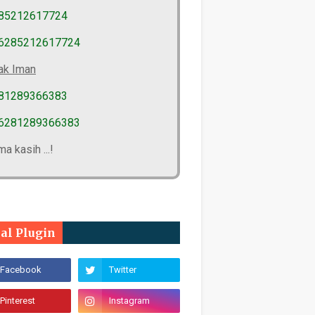
85212617724
6285212617724
ak Iman
81289366383
6281289366383
ma kasih ...!
ial Plugin