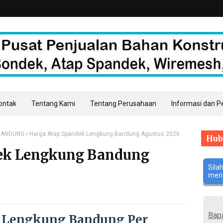
Kontak
Tentang Kami
Tentang Perusahaan
Informasi dan 
BANDUNG
Harga Atap Spandek Lengkung Bandung Agustus 2026
Hub
ek Lengkung Bandung
Sila
meng
Bap
 Lengkung Bandung Per