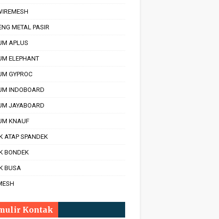
 WIREMESH
ENG METAL PASIR
UM APLUS
UM ELEPHANT
UM GYPROC
UM INDOBOARD
UM JAYABOARD
UM KNAUF
K ATAP SPANDEK
IK BONDEK
K BUSA
MESH
mulir Kontak