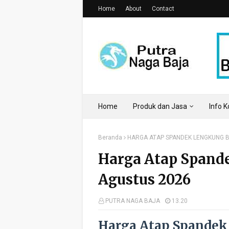
Home
About
Contact
Home
Produk dan Jasa
Info 
Beranda
HARGA ATAP SPANDEK LENGKUNG 
Harga Atap Spand
Agustus 2026
PUTRA NAGA BAJA
13.20
Harga Atap Spandek