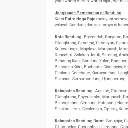
yaitu warna merah, warna hijau, warna bi
Jangkauan Pemesanan di Bandung
Kami
Putra Naga Baja
melayani pemesan
wilayah Bandung dan sekitarnya di bebe
Kota Bandung
: Baleendah, Banjaran, B
Cilengkrang, Cimaung, Cimenyan, Ciparay,
Kutawaringin, Majalaya, Margaasih, Ma
Rancabali, Solokan Jeruk, Soreang, Andi
Bandung Kidul, Bandung Kulon, Bandung 
Bojongloa Kidul, Buahbatu, Cibeunying Ka
Coblong, Gedebage, Kiaracondong, Lengko
Sukasari, Sumurbandung, Ujungberung
Kabupaten Bandung
: Arjasari, Cikancu
Cilengkrang, Dayeuhkolot, Margaasih, Pa
Bojongsoang, Cimaung, Katapang, Nagreg
Solokan Jeruk, Cicalengka, Ciparay, Ku
Kabupaten Bandung Barat
: Batujajar, 
Cihampelas, Gununghalu, Lembang, Cilili