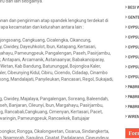
ru dan lain sebgainya.
BESI
GENT
an dan pengiriman atap spandek lengkung terdekat di
rapa kecamatan dan kelurahan antara lain :
GYPS
GYPS
ojongsoang, Cangkuang, Cicalengka, Cikancung,
 Ciwidey, Dayeuhkolot, Ibun, Katapang, Kertasari,
GYPS
rgahayu, Pameungpeuk, Pangalengan, Paseh, Pasirjambu,
GYPS
r, Antapani, Arcamanik, Astanaanyar, Babakanciparay,
Wetan, Kab Bandung, Batununggal, Bojongloa Kaler,
GYPS
ler, Cibeunying Kidul, Cibiru, Cicendo, Cidadap, Cinambo
GYPS
ng, Mandalajati, Panyileukan, Rancasari, Regol, Sukajadi,
PABRI
PABR
ng, Ciwidey, Majalaya, Pangalengan, Soreang, Baleendah,
seh, Banjaran, Cileunyi, Ibun, Margahayu, Pasirjambu,
PABRI
, Rancabali,Cangkuang, Cimenyan, Kertasari, Pacet,
WIRE
tawaringin, Pameungpeuk, Rancaekek, Batujajar
Cipongkor, Rongga, Cikalongwetan, Cisarua, Sindangkerta,
For
n, Ngamprah, Saguling, Cipatat, Padalarang, Cipeundeuy,