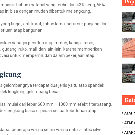
Pop
omposisi bahan material yang terdiri dari 43% seng, 55%
tap ini bisa dengan mudah dibentuk melengkung.
ang tinggi, anti karat, tahan lama, berumur panjang dan
perluan atap bangunan.
sikan sebagai penutup atap rumah, kanopi, teras,
, gudang, ruko, mall, dan lain-lain, karena memberikan
novasi untuk mempermudah dalam pekerjaan atap
ngkung
s gelombangnya terdapat dua jenis yaitu atap spandek
ndek lengkung gelombang besar.
Kat
iasi mulai dari lebar 600 mm – 1000 mm efektif terpasang,
ek lengkung biasa di pesan sesuai kebutuhan atap
ATAP
ATAP 
dapat beberapa warna selain warna natural atau silver
ATAP