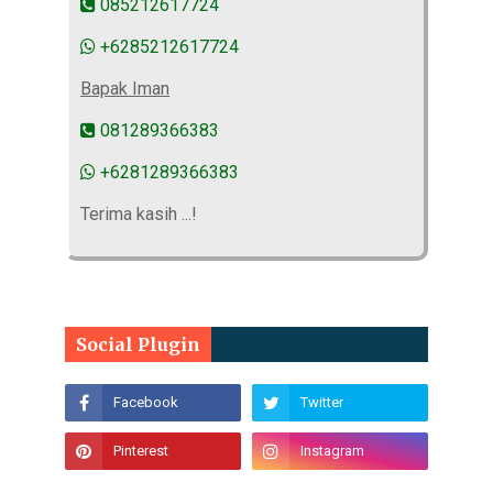
085212617724
+6285212617724
Bapak Iman
081289366383
+6281289366383
Terima kasih ...!
Social Plugin