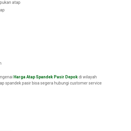
mpukan atap
tap
n
engenai
Harga Atap Spandek Pasir Depok
di wilayah
p spandek pasir bisa segera hubungi customer service