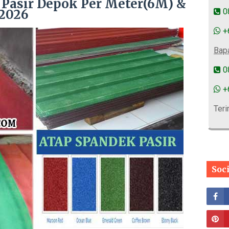
 Pasir Depok Per Meter(6M) &
 2026
0
+
Bap
0
+
Teri
Soc