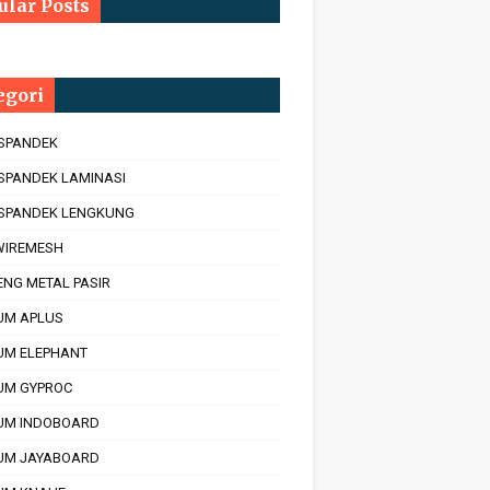
ular Posts
egori
 SPANDEK
SPANDEK LAMINASI
 SPANDEK LENGKUNG
 WIREMESH
ENG METAL PASIR
UM APLUS
UM ELEPHANT
UM GYPROC
UM INDOBOARD
UM JAYABOARD