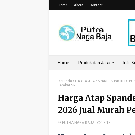
Home
About
Contact
Home
Produk dan Jasa
Info 
Beranda
HARGA ATAP SPANDEK PASIR DEPO
Lembar SNI
Harga Atap Spande
2026 Jual Murah P
PUTRA NAGA BAJA
13.18