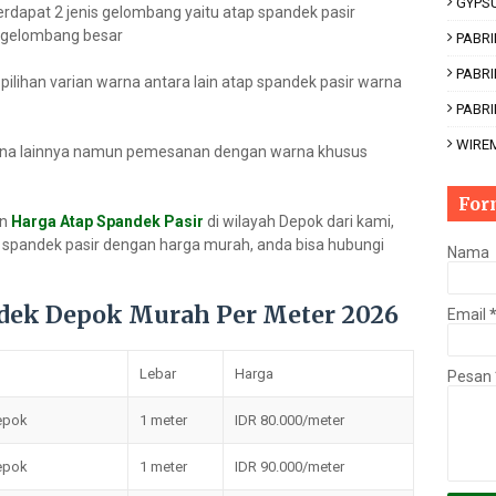
GYPS
erdapat 2 jenis gelombang yaitu atap spandek pasir
r gelombang besar
PABRI
PABR
 pilihan varian warna antara lain atap spandek pasir warna
PABRI
WIRE
 warna lainnya namun pemesanan dengan warna khusus
For
an
Harga Atap Spandek Pasir
di wilayah Depok dari kami,
n spandek pasir dengan harga murah, anda bisa hubungi
Nama
ndek Depok Murah Per Meter 2026
Email
Lebar
Harga
Pesan
epok
1 meter
IDR 80.000/meter
epok
1 meter
IDR 90.000/meter