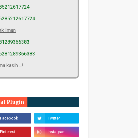
85212617724
6285212617724
ak Iman
81289366383
6281289366383
ma kasih ...!
ial Plugin