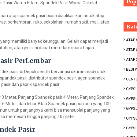
Pop
k Pasir Warna Hitam, Spandek Pasir Warna Cokelat.
n atap spandek pasir biasa diaplikasikan untuk atap
as, perkantoran, ruko, sekolahan, rumah sakit, mall, atap
Kat
ATAP
p yang memiliki banyak keunggulan. Selain dapat menjadi
ahari, atap jenis ini dapat meredam suara hujan
ATAP 
asir PerLembar
ATAP
BESI
ek pasir di Depok sendiri bervariasi ukuran ready stok
spandek pasir, distributor spandek pasir, agen spandek
GENT
k pasir dan pabrik spandek pasir
GYPS
r 3 Meter, Panjang Spandek pasir 4 Meter, Panjang Spandek
GYPS
r 6 Meter, dan lebar Atap Spandek pasir pun ada yang 100
GYPS
amun untuk panjangnya kami bisa mensuplai panjang yang
isa memesan hingga panjang 10 meter
GYPS
ndek Pasir
GYPS