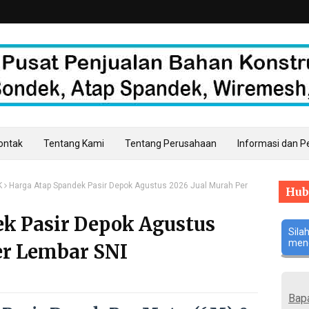
Kontak
Tentang Kami
Tentang Perusahaan
Informasi dan 
K
Harga Atap Spandek Pasir Depok Agustus 2026 Jual Murah Per
Hub
k Pasir Depok Agustus
Sila
meng
er Lembar SNI
Bap