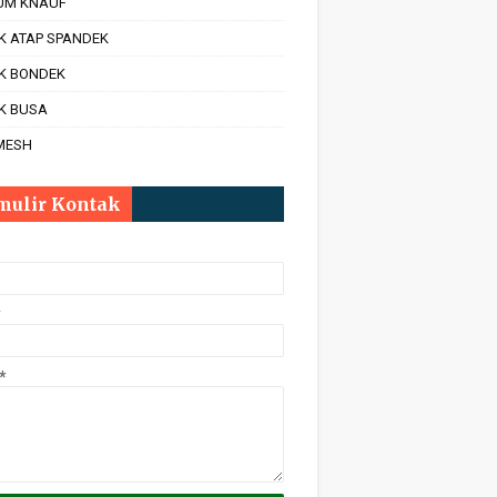
UM KNAUF
K ATAP SPANDEK
IK BONDEK
K BUSA
MESH
mulir Kontak
*
*