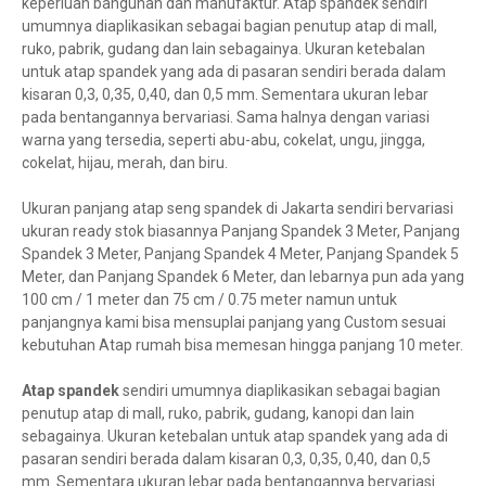
keperluan bangunan dan manufaktur. Atap spandek sendiri
umumnya diaplikasikan sebagai bagian penutup atap di mall,
ruko, pabrik, gudang dan lain sebagainya. Ukuran ketebalan
untuk atap spandek yang ada di pasaran sendiri berada dalam
kisaran 0,3, 0,35, 0,40, dan 0,5 mm. Sementara ukuran lebar
pada bentangannya bervariasi. Sama halnya dengan variasi
warna yang tersedia, seperti abu-abu, cokelat, ungu, jingga,
cokelat, hijau, merah, dan biru.
Ukuran panjang atap seng spandek di Jakarta sendiri bervariasi
ukuran ready stok biasannya Panjang Spandek 3 Meter, Panjang
Spandek 3 Meter, Panjang Spandek 4 Meter, Panjang Spandek 5
Meter, dan Panjang Spandek 6 Meter, dan lebarnya pun ada yang
100 cm / 1 meter dan 75 cm / 0.75 meter namun untuk
panjangnya kami bisa mensuplai panjang yang Custom sesuai
kebutuhan Atap rumah bisa memesan hingga panjang 10 meter.
Atap spandek
sendiri umumnya diaplikasikan sebagai bagian
penutup atap di mall, ruko, pabrik, gudang, kanopi dan lain
sebagainya. Ukuran ketebalan untuk atap spandek yang ada di
pasaran sendiri berada dalam kisaran 0,3, 0,35, 0,40, dan 0,5
mm. Sementara ukuran lebar pada bentangannya bervariasi.